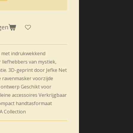
gen
s met indrukwekkend
 liefhebbers van mystiek,
tie.
3D-geprint door Jefke
Net
e ravenmasker voorzijde
f ontwerp
Geschikt voor
kleine accessoires
Verkrijgbaar
ompact handtasformaat
 Collection