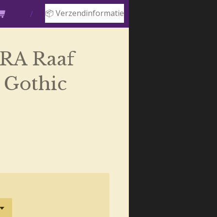
📦 Verzendinformatie
RA Raaf
 Gothic