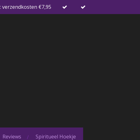
: verzendkosten €7,95
Reviews
Spiritueel Hoekje