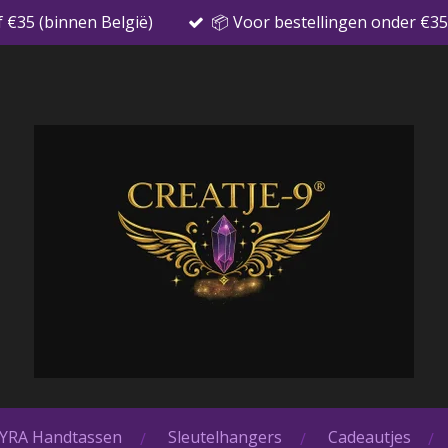
f €35 (binnen België)
📦 Voor bestellingen onder €35
YRA Handtassen
Sleutelhangers
Cadeautjes