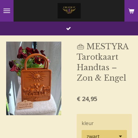
Ga
direct
naar
de
hoofdinhoud
👜 MESTYRA
Tarotkaart
Handtas –
Zon & Engel
€ 24,95
kleur